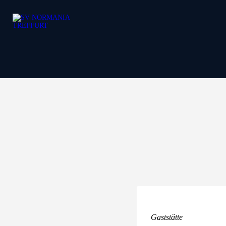
Bereiche
Mitglied werden
Gaststätte
Events
Shop
Über Uns
Kontakt
Gaststätte